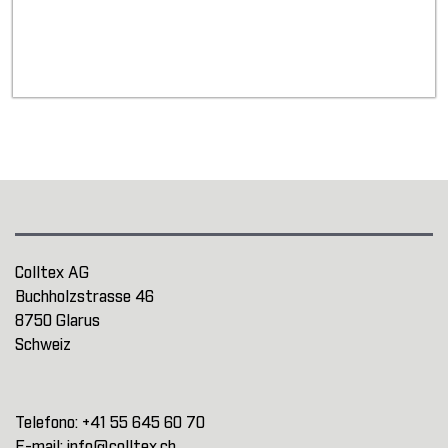
Colltex AG
Buchholzstrasse 46
8750 Glarus
Schweiz
Telefono:
+41 55 645 60 70
E-mail:
info@colltex.ch