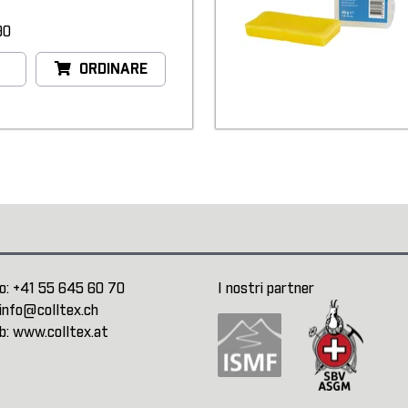
90
ORDINARE
o:
+41 55 645 60 70
I nostri partner
info@colltex.ch
b:
www.colltex.at