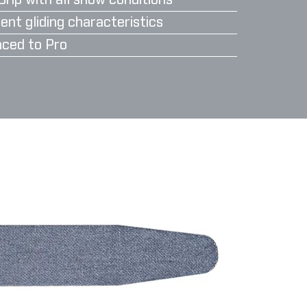
Grip with all snow conditions
ent gliding characteristics
ced to Pro