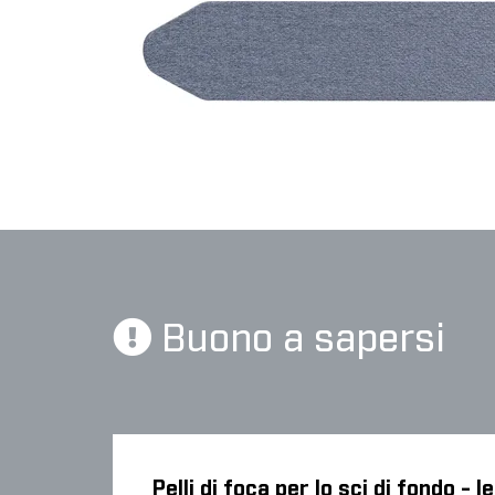
Buono a sapersi
Pelli di foca per lo sci di fondo - 