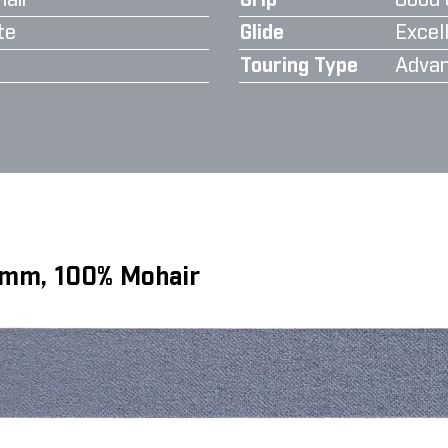
air
Grip
Good 
te
Glide
Excell
Touring Type
Advan
 mm, 100% Mohair