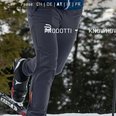
Paese
:
CH
|
DE
|
AT
|
IT
|
FR
PRODOTTI
KNOWHO