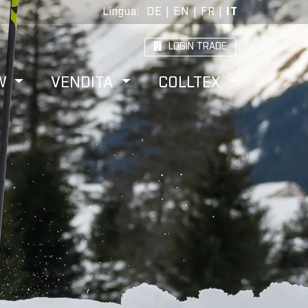
Lingua
:
DE
|
EN
|
FR
|
IT
LOGIN TRADE
W
VENDITA
COLLTEX