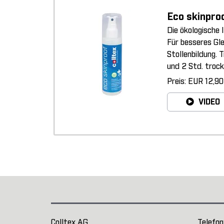
Eco skinpro
Die ökologische 
Für besseres Gl
Stollenbildung. 
und 2 Std. trock
Preis: EUR 12,90
VIDEO
Colltex AG
Telefon