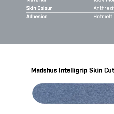
Material
100% Moh
Skin Colour
Anthrazi
Adhesion
Hotmelt
Madshus Intelligrip Skin C