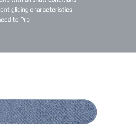
Grip with all snow conditions
ent gliding characteristics
ced to Pro