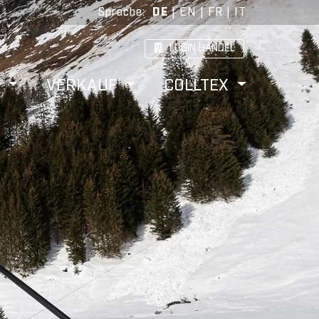
Sprache
:
DE
|
EN
|
FR
|
IT
LOGIN HANDEL
W
VERKAUF
COLLTEX