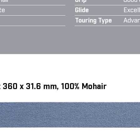
air
Grip
Good 
te
Glide
Excell
Touring Type
Advan
ut 360 x 31.6 mm, 100% Mohair