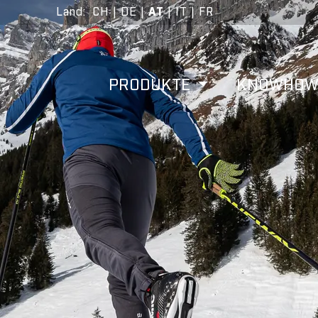
Land
:
CH
|
DE
|
AT
|
IT
|
FR
PRODUKTE
KNOWHO