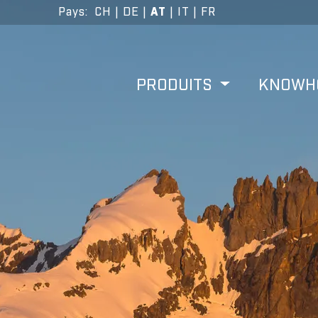
Pays
:
CH
|
DE
|
AT
|
IT
|
FR
PRODUITS
KNOW