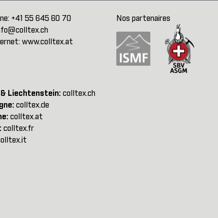
ne:
+41 55 645 60 70
Nos partenaires
nfo@colltex.ch
ternet:
www.colltex.at
 & Liechtenstein:
colltex.ch
gne:
colltex.de
he:
colltex.at
:
colltex.fr
olltex.it