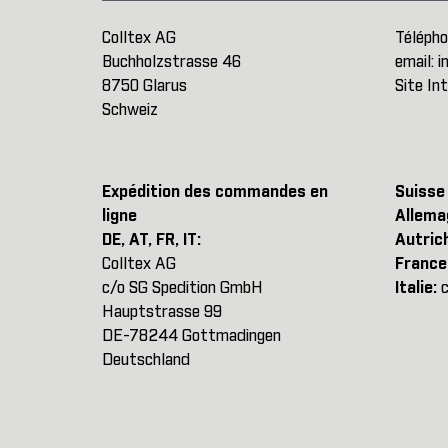
Colltex AG
Télépho
Buchholzstrasse 46
email:
i
8750 Glarus
Site In
Schweiz
Expédition des commandes en
Suisse
ligne
Allema
DE, AT, FR, IT:
Autric
Colltex AG
France
c/o SG Spedition GmbH
Italie:
c
Hauptstrasse 99
DE-78244 Gottmadingen
Deutschland