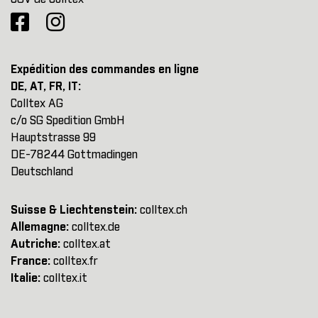
Expédition des commandes en ligne
DE, AT, FR, IT:
Colltex AG
c/o SG Spedition GmbH
Hauptstrasse 99
DE-78244 Gottmadingen
Deutschland
Suisse & Liechtenstein:
colltex.ch
Allemagne:
colltex.de
Autriche:
colltex.at
France:
colltex.fr
Italie:
colltex.it