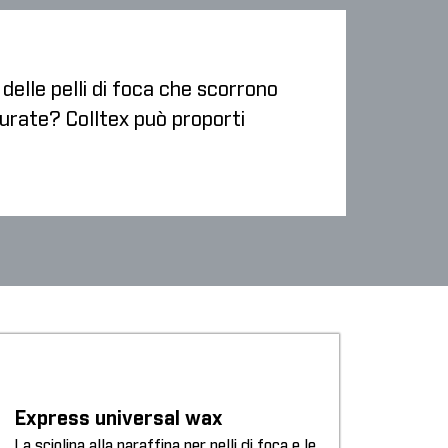
 delle pelli di foca che scorrono
surate? Colltex può proporti
Express universal wax
La sciolina alla paraffina per pelli di foca e le