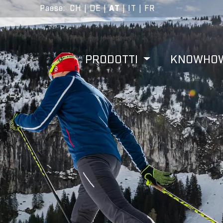
Paese
:
CH
|
DE
|
AT
|
IT
|
FR
PRODOTTI
KNOWHO