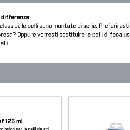
le differenze
lassici, le pelli sono montate di serie. Preferiresti
esa? Oppure vorresti sostituire le pelli di foca u
lli.
of 125 ml
logico per le pelli da sci.