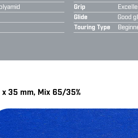
olyamid
Grip
Excelle
Glide
Good gl
Touring Type
Beginn
0 x 35 mm, Mix 65/35%