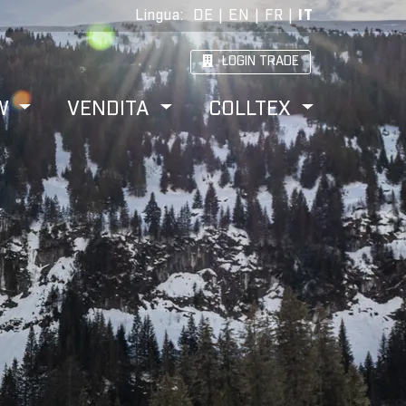
Lingua
:
DE
|
EN
|
FR
|
IT
LOGIN TRADE
W
VENDITA
COLLTEX