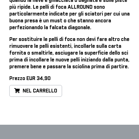
quando la neve è ghiacciata o bagnata e sulle piste
più ripide. Le pelli di foca ALLROUND sono
particolarmente indicate per gli sciatori per cui una
buona presa è un must o che stanno ancora
perfezionando la falcata diagonale.
Per sostituire le pelli di foca
non devi fare altro che
rimuovere le pelli esistenti, incollarle sulla carta
fornita o smaltirle, asciugare la superficie dello sci
prima di incollare le nuove pelli iniziando dalla punta,
premere bene e passare la sciolina prima di partire.
Prezzo EUR 34,90
NEL CARRELLO