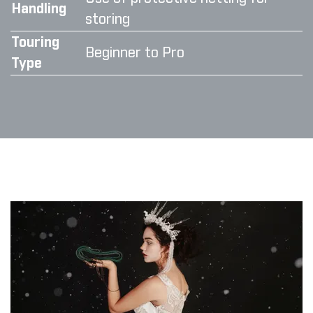
Handling
storing
Touring
Beginner to Pro
Type