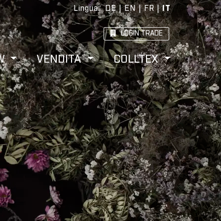
Lingua
:
DE
|
EN
|
FR
|
IT
LOGIN TRADE
W
VENDITA
COLLTEX