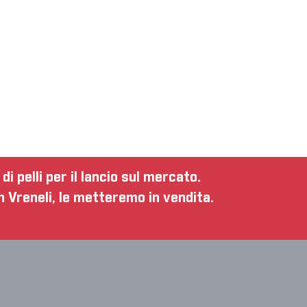
i pelli per il lancio sul mercato.
 Vreneli, le metteremo in vendita.