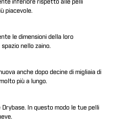
te inferiore rispetto alle pelli
iù piacevole.
nte le dimensioni della loro
spazio nello zaino.
nuova anche dopo decine di migliaia di
 molto più a lungo.
e Drybase. In questo modo le tue pelli
neve.