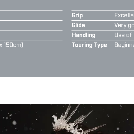
Grip
Excelle
Glide
Very go
Handling
Use of 
x 150cm)
Touring Type
Beginn