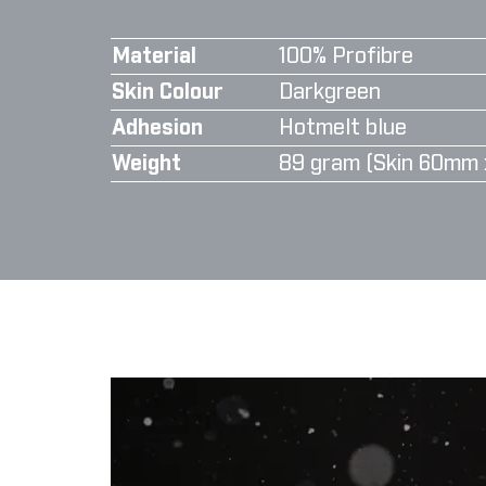
Material
100% Profibre
Skin Colour
Darkgreen
Adhesion
Hotmelt blue
Weight
89 gram (Skin 60mm 