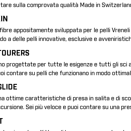
ntare sulla comprovata qualità Made in Switzerlan
IN
ibre appositamente sviluppata per le pelli Vreneli 
do a delle pelli innovative, esclusive e avveniristic
 TOURERS
no progettate per tutte le esigenze e tutti gli sci al
oi contare su pelli che funzionano in modo ottimale
GLIDE
ha ottime caratteristiche di presa in salita e di s
escursione. Sei più veloce e puoi contare su una pres
T