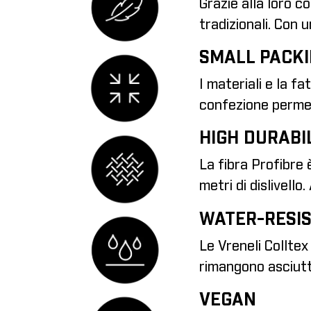
Grazie alla loro c
tradizionali. Con 
SMALL PACKI
I materiali e la f
confezione permet
HIGH DURABI
La fibra Profibre 
metri di dislivello
WATER-RESI
Le Vreneli Colltex
rimangono asciutte
VEGAN