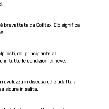
d.
è brevettata da Colltex. Ciò significa
he.
pinisti, dal principiante al
 in tutte le condizioni di neve.
correvolezza in discesa ed è adatta a
a sicura in salita.