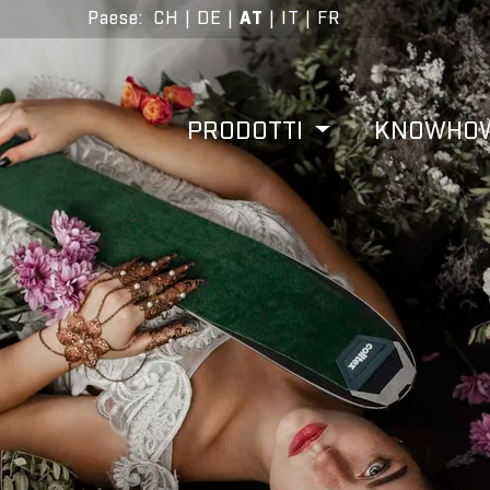
Paese
:
CH
|
DE
|
AT
|
IT
|
FR
PRODOTTI
KNOWHO