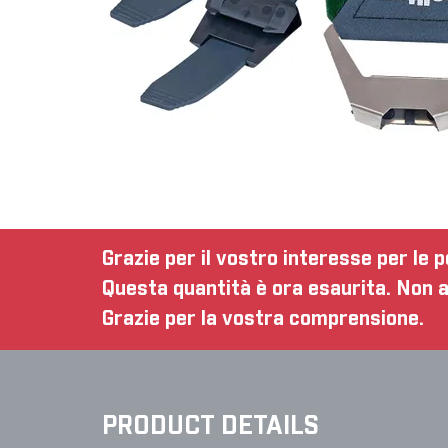
Grazie per il vostro interesse per le p
Questa quantità è ora esaurita. Non a
Grazie per la vostra comprensione.
PRODUCT DETAILS