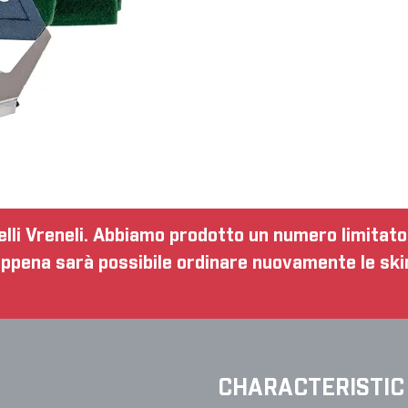
elli Vreneli. Abbiamo prodotto un numero limitato d
ppena sarà possibile ordinare nuovamente le skin
CHARACTERISTIC