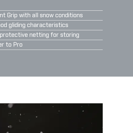
nt Grip with all snow conditions
od gliding characteristics
protective netting for storing
er to Pro