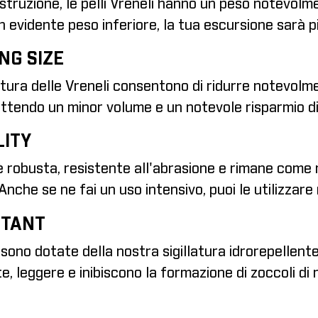
ostruzione, le pelli Vreneli hanno un peso notevolmen
un evidente peso inferiore, la tua escursione sarà p
NG SIZE
attura delle Vreneli consentono di ridurre notevolme
tendo un minor volume e un notevole risparmio di 
LITY
è robusta, resistente all'abrasione e rimane come 
. Anche se ne fai un uso intensivo, puoi le utilizzare
STANT
 sono dotate della nostra sigillatura idrorepellent
, leggere e inibiscono la formazione di zoccoli di 